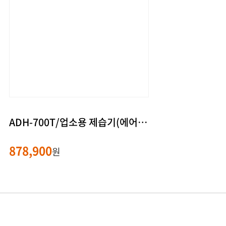
ADH-700T/업소용 제습기(에어렉스/이동식/50~90평형)
878,900
원