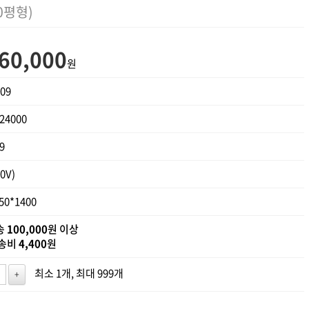
0평형)
60,000
원
09
24000
9
0V)
50*1400
송
100,000
원 이상
배송비
4,400
원
최소 1개, 최대 999개
+