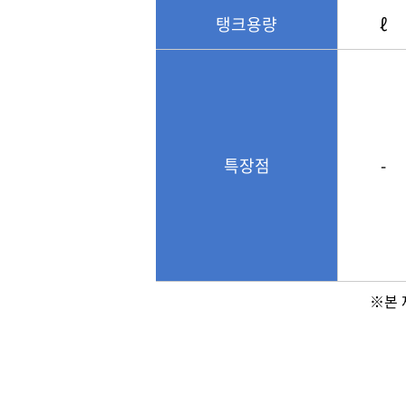
탱크용량
ℓ
특장점
-
※본 