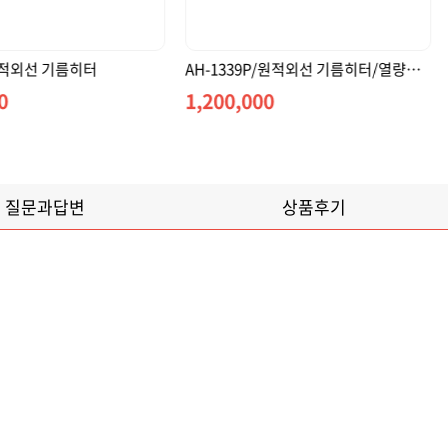
AH-1339P/원적외선 기름히터/열량조절
AH-1339/원적외선 기름히터
0
1,060,000
질문과답변
상품후기