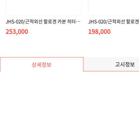
JHS-020/근적외선 할로겐 카본 히터(유비로/220V)
AH-1839F/원적외선 기
198,000
1,690,000
고시정보
상세정보