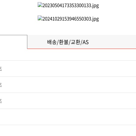
배송/환불/교환/AS
조
조
​