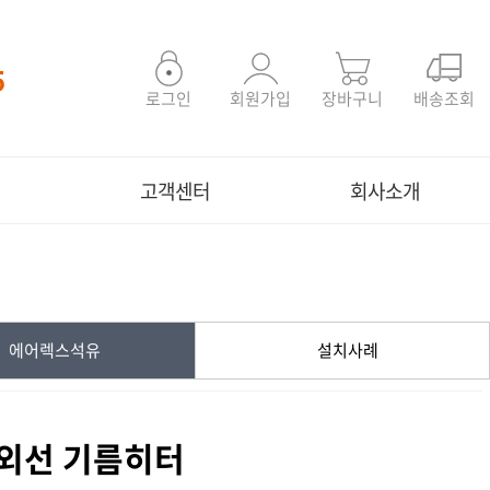
5
로그인
회원가입
장바구니
배송조회
고객센터
회사소개
에어렉스석유
설치사례
적외선 기름히터