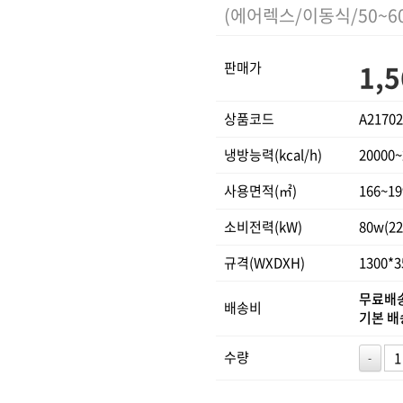
(에어렉스/이동식/50~6
1,5
판매가
상품코드
A21702
냉방능력(kcal/h)
20000~
사용면적(㎡)
166~19
소비전력(kW)
80w(22
규격(WXDXH)
1300*3
무료배
배송비
기본 
수량
-