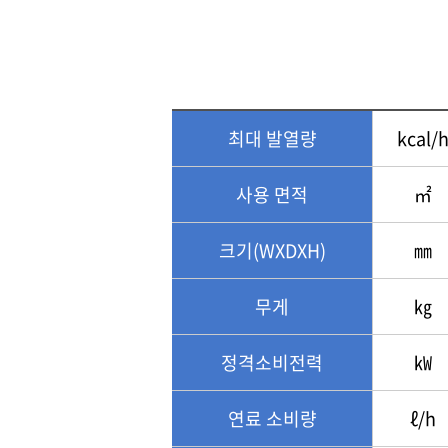
최대 발열량
kcal/
사용 면적
㎡
크기(WXDXH)
㎜
무게
㎏
정격소비전력
㎾
연료 소비량
ℓ/h