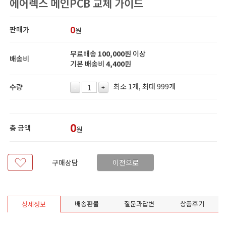
에어렉스 메인PCB 교체 가이드
0
판매가
원
무료배송
100,000
원 이상
배송비
기본 배송비
4,400
원
최소 1개, 최대 999개
수량
-
+
0
총 금액
원
구매상담
이전으로
배송환불
질문과답변
상품후기
상세정보