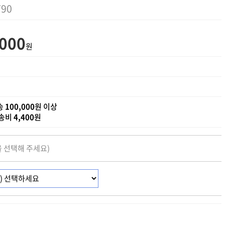
790
,000
원
송
100,000
원 이상
배송비
4,400
원
을 선택해 주세요)