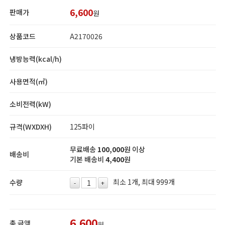
6,600
판매가
원
상품코드
A2170026
냉방능력(kcal/h)
사용면적(㎡)
소비전력(kW)
규격(WXDXH)
125파이
무료배송
100,000
원 이상
배송비
기본 배송비
4,400
원
최소 1개, 최대 999개
수량
-
+
6,600
총 금액
원