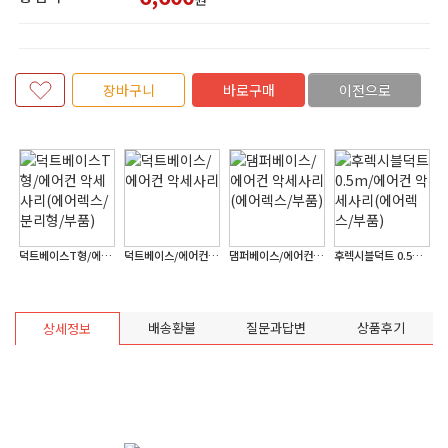
장바구니
바로구매
이전으로
어컨(에어렉스/이동식/6평형)
덕트베이스T형/에어컨 악세사리(에어렉스/분리형/부품)
덕트베이스/에어컨 악세사리
댐퍼베이스/에어컨 악세사리(에어렉스/부품)
후렉시블덕트 0.5m/에어컨 악세사리(에어렉스/부품)
배송환불
질문과답변
상품후기
상세정보