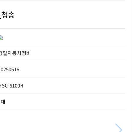
_청송
청일자동차정비
20250516
HSC-6100R
1대