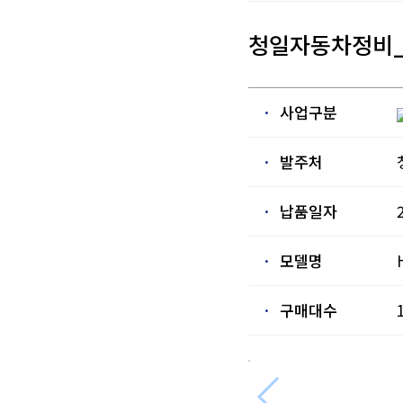
청일자동차정비
·
사업구분
·
발주처
·
납품일자
·
모델명
·
구매대수